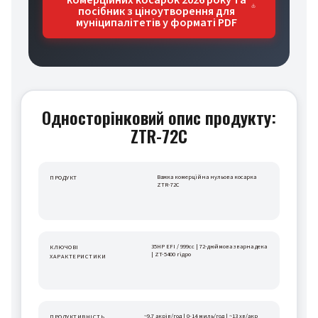
посібник з ціноутворення для
муніципалітетів у форматі PDF
Односторінковий опис продукту:
ZTR-72C
Важка комерційна нульова косарка 
ПРОДУКТ
ZTR-72C
35HP EFI / 999cc | 72-дюймова зварна дека 
КЛЮЧОВІ 
| ZT-5400 гідро
ХАРАКТЕРИСТИКИ
~9,7 акрів/год | 0-14 миль/год | ~13 хв/акр 
ПРОДУКТИВНІСТЬ