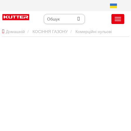
Домашній
КОСІННЯ ГАЗОНУ
Комерційні нульові
газонокосарки
72-дюймова комерційна нуль-поворотна
косарка: високопродуктивна робота для великих територій