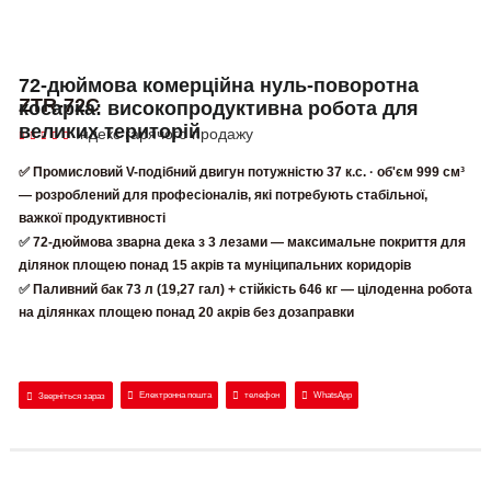
72-дюймова комерційна нуль-поворотна
ZTR-72C
косарка: високопродуктивна робота для
великих територій
Індекс гарячого продажу
✅ Промисловий V-подібний двигун потужністю 37 к.с. · об'єм 999 см³
— розроблений для професіоналів, які потребують стабільної,
важкої продуктивності
✅
72-дюймова зварна дека з 3 лезами — максимальне покриття для
ділянок площею понад 15 акрів та муніципальних коридорів
✅
Паливний бак 73 л (19,27 гал) + стійкість 646 кг — цілоденна робота
на ділянках площею понад 20 акрів без дозаправки
Електронна пошта
телефон
WhatsApp
Зверніться зараз