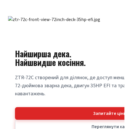
Найширша дека.
Найшвидше косіння.
ZTR-72C створений для ділянок, де доступ менш в
72-дюймова зварна дека, двигун 35HP EFI та тран
навантажень.
Запитайте ціни 
Переглянути хар