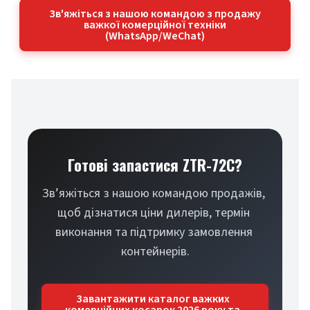
Зв'яжіться з нашою командою з продажу
важкої комерційної техніки
(WhatsApp/WeChat)
Готові запастися ZTR-72C?
Зв’яжіться з нашою командою продажів, 
щоб дізнатися ціни дилерів, термін 
виконання та підтримку замовлення 
контейнерів.
Завантажити каталог важких
комерційних косарок 2026 року та