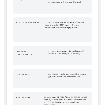
(муніципальний коридор 20 акрів)
ZT-5400: розрахований на 40+ год/тиждень | 
СПОСІБ ПЕРЕДАВАННЯ
термін служби 4000+ годин | 3-річна 
комерційна гарантія (передавана)
EFI: на 12-15% краще, ніж карбюраторні | 
ПАЛИВНА 
економія $1200-1800/рік на косарку
ЕФЕКТИВНІСТЬ
18 шт./40HQ — найвища роздрібна ціна за 
КОНТЕЙНЕР
одиницю в сегменті важкої техніки
Сертифікація CE / EPA / Euro V / ZT-5400 на 4000 
СЕРТИФІКАТИ
годин / сертифікація паливної ефективності 
EFI / сертифікація високошвидкісної 
стабільності