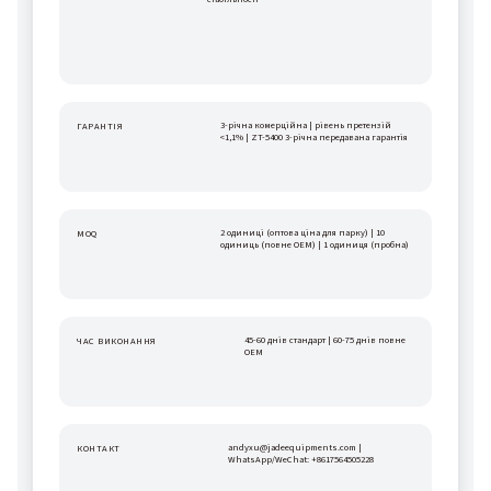
3-річна комерційна | рівень претензій 
ГАРАНТІЯ
<1,1% | ZT-5400 3-річна передавана гарантія
2 одиниці (оптова ціна для парку) | 10 
MOQ
одиниць (повне OEM) | 1 одиниця (пробна)
45-60 днів стандарт | 60-75 днів повне 
ЧАС ВИКОНАННЯ
OEM
andyxu@jadeequipments.com | 
КОНТАКТ
WhatsApp/WeChat: +8617564505228