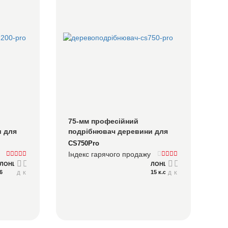
75-мм професійний 
 для 
подрібнювач деревини для 
ання 
ландшафтних дизайнерів, 
CS750Pro
служб 
арбористів і команд з 
Індекс гарячого продажу
х 
обслуговування територій
ЛОНЦІН
ЛОНЦІН
6
15 к.с.
Детальний
Консультуватися
Детальний
Консультуватися