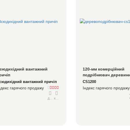
сюдихідний вантажний 
120-мм комерційний 
ричіп
подрібнювач деревини
компаній з обслуговув
сюдихідний вантажний причіп
CS1200
дерев, муніципальних 
ндекс гарячого продажу
Індекс гарячого продажу
та важких ландшафтни
підрядників
Детальний
Консультуватися