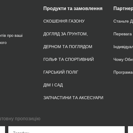
Продукти та замовлення
Партнер
СКОШЕННЯ ГАЗОНУ
Станьте 
ДОГЛЯД ЗА ҐРУНТОМ,
Перевага
тів про ваші
вого
ДЕРНОМ ТА ПОГЛЯДОМ
Індивідуа
ГОЛЬФ ТА СПОРТИВНИЙ
Чому Оби
ГАРСЬКИЙ ПОЛІГ
Програма
ДІМ І САД
ЗАПЧАСТИНИ ТА АКСЕСУАРИ
штовну пропозицію