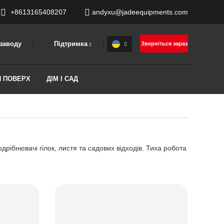
+8613165408207
andyxu@jadeequipments.com
заводу
Підтримка
Зверніться зараз
Й ПОВЕРХ
ДІМ І САД
дрібнювачі гілок, листя та садових відходів. Тиха робота