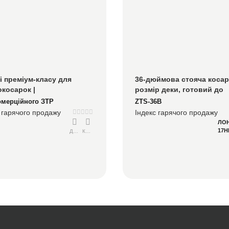
і преміум-класу для 
36-дюймова стояча косарк
косарок | 
розмір деки, готовий до 
опродуктивна та 
контракту HOA для парків 
омерційного ЗТР
ZTS-36B
пна заміна
управління майном
 гарячого продажу
Індекс гарячого продажу
ЛОН
17H
Детальний
Консультуватися