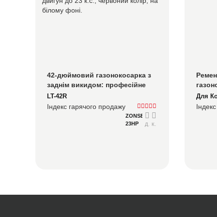
42-дюймовий газонокосарка з 
Ремен
заднім викидом: професійне 
газоно
чисте косіння для догляду за 
Висок
LT-42R
Для К
ландшафтом
досту
Індекс гарячого продажу
Індекс
ZONSEN XP680-2
23HP
Детальний
Консультуватися