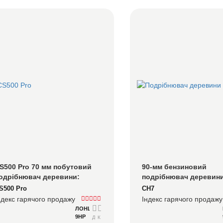
S500 Pro 70 мм побутовий 
90-мм бензиновий 
одрібнювач деревини: 
подрібнювач деревини
омпактний, портативний, 
створений для 
S500 Pro
CH7
кладний для зручного 
домовласників, хобі-ф
ндекс гарячого продажу
Індекс гарячого продажу
берігання
садів, які потребують 
ЛОНЦІН
справжньої обробки г
9HP
Детальний
Консультуватися